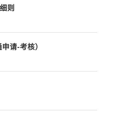
施细则
通申请-考核）