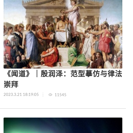
《闻道》｜殷润泽：范型摹仿与律法
崇拜
2023.3.21 18:19:05
11545