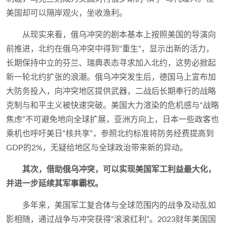
美国却可以隔岸观火，坐收渔利。
从现实来看，俄乌冲突的剧本基本上按照美国的导演向
前推进，北约在俄乌冲突中得到“重生”，显示出新的活力，
长期保持中立的芬兰、瑞典表态寻求加入北约，这势必掀起
新一轮北约扩张的浪潮。俄乌冲突发生后，德国马上宣布加
大防务投入，向冲突地区提供武器，二战后长期奉行的战略
克制与和平主义被快速突破。美国大力渲染的危机感与“战略
焦虑”不可避免地向全球扩展，亚洲方向上，日本一些政客也
乘机也呼吁美日“核共享”，参照北约标准将防务经费提高到
GDP的2%，无疑给地区与全球政治带来新的异动。
其次，借助俄乌冲突，可以实现美国军工利益最大化，
并进一步延续其军事霸权。
多年来，美国军工复合体与全球范围内的战争及动乱如
影相随，通过战争与冲突获得“滚滚红利”。2023财年美国国