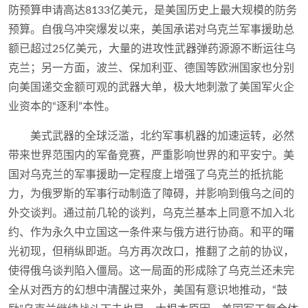
防预算申请高达8133亿美元，是美国历史上最大规模的防务
预算。自俄乌冲突爆发以来，美国承诺对乌克兰军事援助总
额已超过25亿美元，大量的进攻性武器弹药源源不断运往乌
克兰；另一方面，波兰、保加利亚、德国等欧洲国家也分别
向美国递交金额可观的武器大单，极大地刺激了美国军火企
业资本的“逐利”本性。
美式武器的全球泛滥，北约军事机器的加速运转，必然
带来世界范围内的军备竞赛，严重影响世界的和平安宁。美
国对乌克兰的军事援助一定程度上增强了乌克兰的抵抗能
力，为俄罗斯的军事行动制造了障碍，并影响到俄乌之间的
外交谈判。通过前几轮的谈判，乌克兰基本上同意不加入北
约、作为永久中立国这一条件来与俄方进行协商。和平的曙
光初现，但稍纵即逝。乌方再次改口，推翻了之前的协议，
使得俄乌谈判陷入僵局。这一局面的形成除了乌克兰还未完
全从对西方的幻想中清醒过来外，美国有意识地推动，“鼓